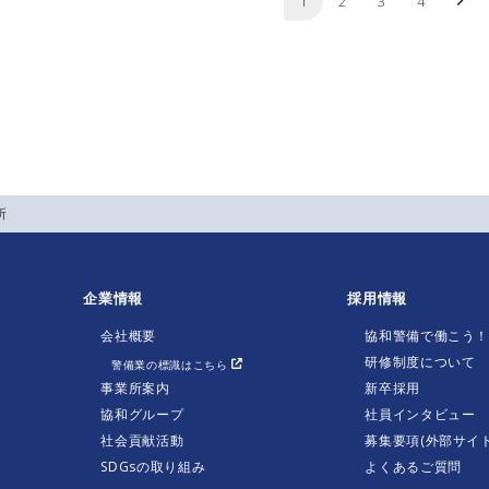
1
2
3
4
所
企業情報
採用情報
会社概要
協和警備で働こう
研修制度について
警備業の標識はこちら
事業所案内
新卒採用
協和グループ
社員インタビュー
社会貢献活動
募集要項(外部サイト
SDGsの取り組み
よくあるご質問