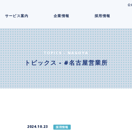
コ
公
ン
サービス案内
企業情報
採用情報
テ
ン
ツ
へ
ス
キ
TOPICS - NAGOYA
ッ
トピックス - #名古屋営業所
プ
2024.10.23
採用情報