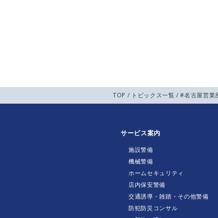
TOP
/
トピックス一覧
/ #名古屋営業
サービス案内
施設警備
機械警備
ホームセキュリティ
店内保安警備
交通誘導・雑踏・その他警備
防犯防災コンサル