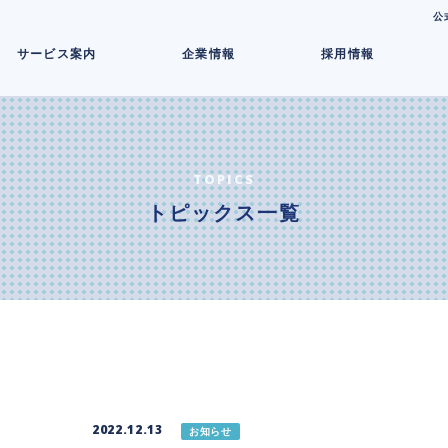
コ
公
ン
サービス案内
企業情報
採用情報
テ
ン
ツ
へ
ス
キ
TOPICS
ッ
トピックス一覧
プ
2022.12.13
お知らせ