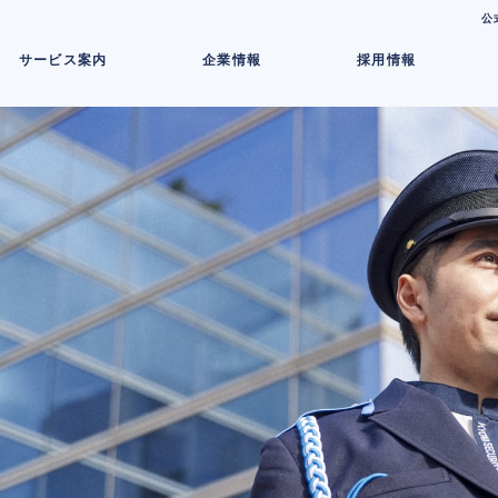
コ
公
ン
サービス案内
企業情報
採用情報
テ
ン
ツ
へ
ス
キ
ッ
プ