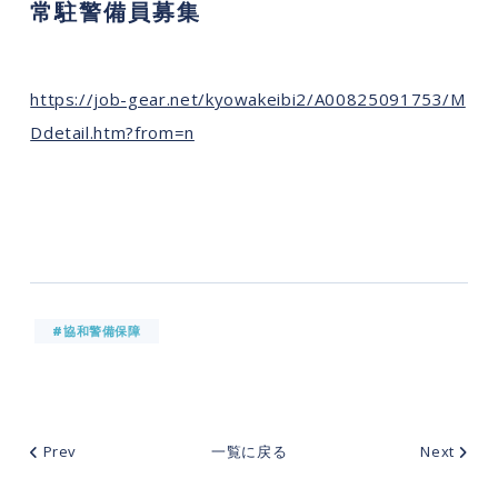
常駐警備員募集
https://job-gear.net/kyowakeibi2/A00825091753/M
Ddetail.htm?from=n
#協和警備保障
Prev
一覧に戻る
Next