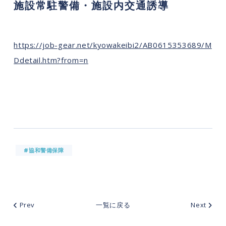
施設常駐警備・施設内交通誘導
https://job-gear.net/kyowakeibi2/AB0615353689/M
Ddetail.htm?from=n
#協和警備保障
Prev
一覧に戻る
Next