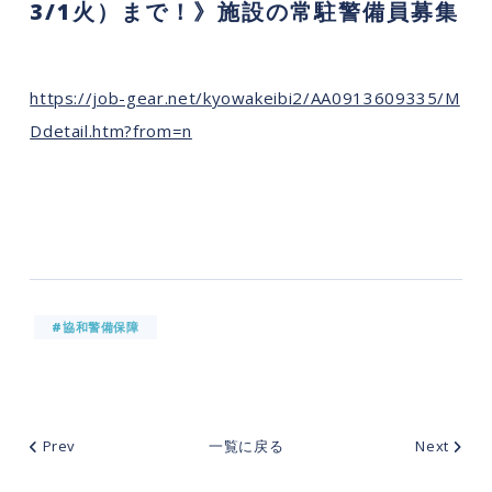
3/1火）まで！》施設の常駐警備員募集
https://job-gear.net/kyowakeibi2/AA0913609335/M
Ddetail.htm?from=n
#協和警備保障
Prev
一覧に戻る
Next