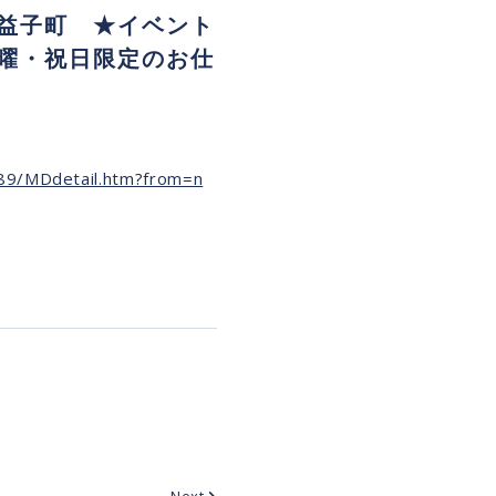
益子町 ★イベント
曜・祝日限定のお仕
689/MDdetail.htm?from=n