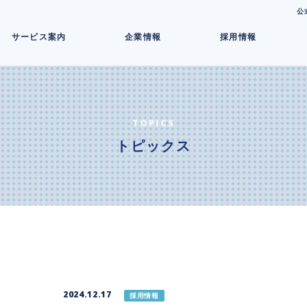
コ
公
ン
サービス案内
企業情報
採用情報
テ
ン
ツ
へ
ス
キ
TOPICS
ッ
トピックス
プ
2024.12.17
採用情報