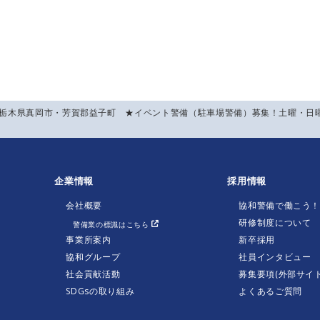
】栃木県真岡市・芳賀郡益子町 ★イベント警備（駐車場警備）募集！土曜・日
企業情報
採用情報
会社概要
協和警備で働こう
研修制度について
警備業の標識はこちら
事業所案内
新卒採用
協和グループ
社員インタビュー
社会貢献活動
募集要項(外部サイト
SDGsの取り組み
よくあるご質問