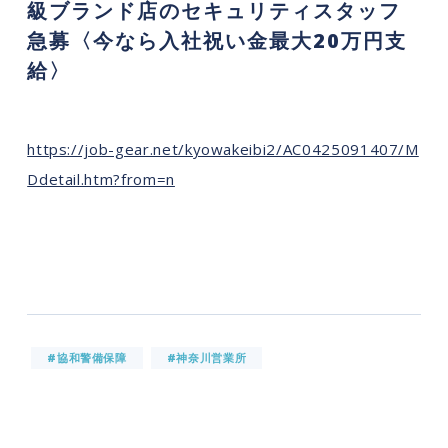
級ブランド店のセキュリティスタッフ
急募〈今なら入社祝い金最大20万円支
給〉
https://job-gear.net/kyowakeibi2/AC0425091407/M
Ddetail.htm?from=n
#協和警備保障
#神奈川営業所