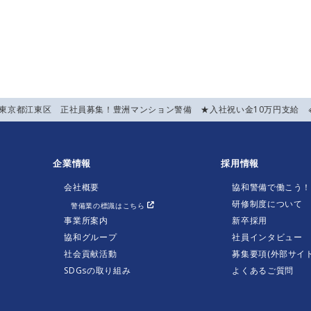
】東京都江東区 正社員募集！豊洲マンション警備 ★入社祝い金10万円支給 
企業情報
採用情報
会社概要
協和警備で働こう
研修制度について
警備業の標識はこちら
事業所案内
新卒採用
協和グループ
社員インタビュー
社会貢献活動
募集要項(外部サイト
SDGsの取り組み
よくあるご質問