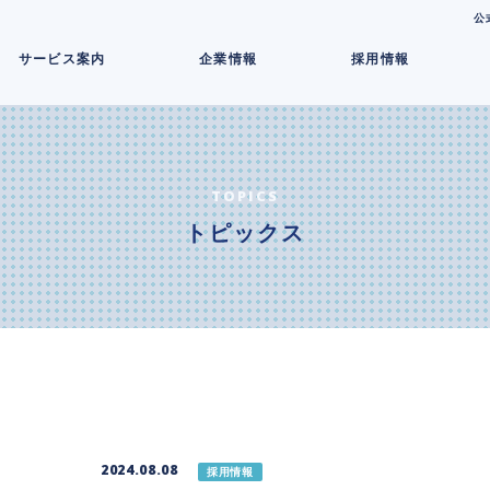
コ
公
ン
サービス案内
企業情報
採用情報
テ
ン
ツ
へ
ス
キ
TOPICS
ッ
トピックス
プ
2024.08.08
採用情報