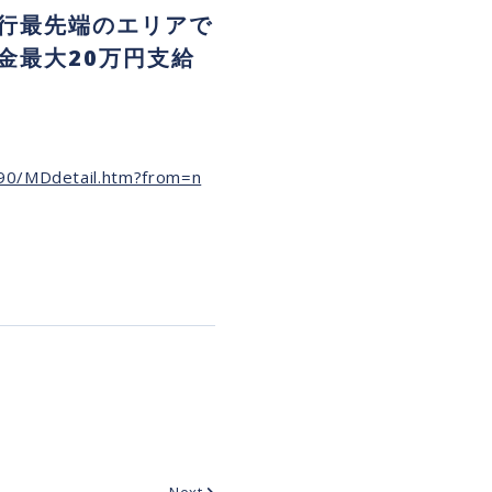
行最先端のエリアで
金最大20万円支給
590/MDdetail.htm?from=n