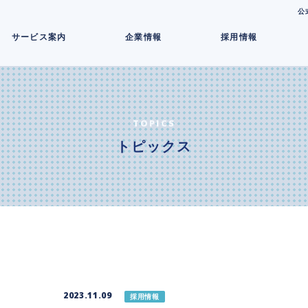
コ
公
ン
サービス案内
企業情報
採用情報
テ
ン
ツ
へ
ス
キ
TOPICS
ッ
トピックス
プ
2023.11.09
採用情報