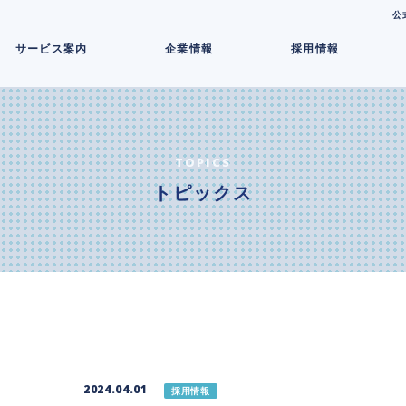
コ
公
ン
サービス案内
企業情報
採用情報
テ
ン
ツ
へ
ス
キ
TOPICS
ッ
トピックス
プ
2024.04.01
採用情報