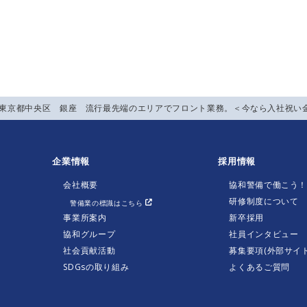
】東京都中央区 銀座 流行最先端のエリアでフロント業務。＜今なら入社祝い金
企業情報
採用情報
会社概要
協和警備で働こう
研修制度について
警備業の標識はこちら
事業所案内
新卒採用
協和グループ
社員インタビュー
社会貢献活動
募集要項(外部サイト
SDGsの取り組み
よくあるご質問