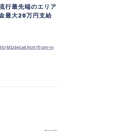
流行最先端のエリア
金最大20万円支給
590/MDdetail.htm?from=n