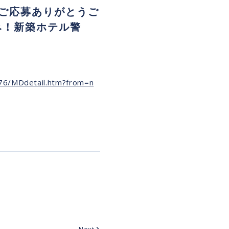
ご応募ありがとうご
み！新築ホテル警
876/MDdetail.htm?from=n