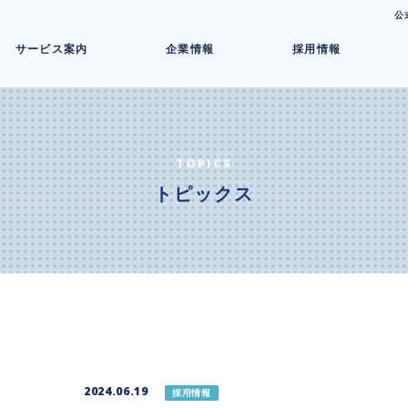
コ
公
ン
サービス案内
企業情報
採用情報
テ
ン
ツ
へ
ス
キ
TOPICS
ッ
トピックス
プ
2024.06.19
採用情報