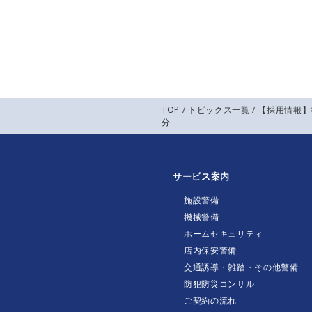
TOP
/
トピックス一覧
/ 【採用情報
分
サービス案内
施設警備
機械警備
ホームセキュリティ
店内保安警備
交通誘導・雑踏・その他警備
防犯防災コンサル
ご契約の流れ