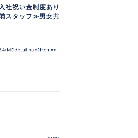
入社祝い金制度あり
備スタッフ≫男女共
684/MDdetail.htm?from=n