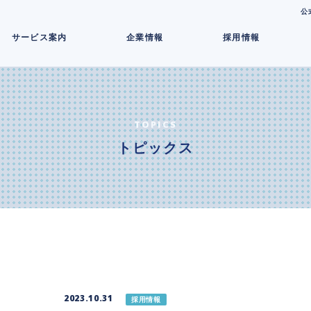
コ
公
ン
サービス案内
企業情報
採用情報
テ
ン
ツ
へ
ス
キ
TOPICS
ッ
トピックス
プ
2023.10.31
採用情報