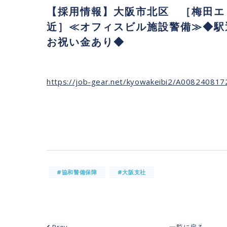
【採用情報】大阪市北区 ［梅田エ
近］≪オフィスビル施設警備≫◆駅
お祝い金あり◆
https://job-gear.net/kyowakeibi2/A00824081
#協和警備保障
#大阪支社