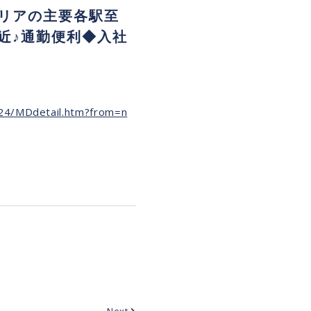
リアの主要各駅至
近♪通勤便利◆入社
724/MDdetail.htm?from=n