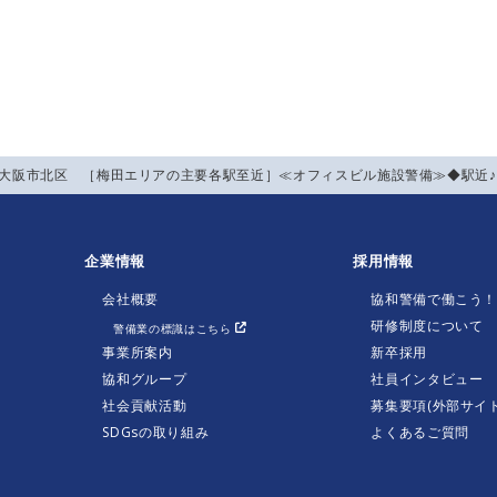
】大阪市北区 ［梅田エリアの主要各駅至近］≪オフィスビル施設警備≫◆駅近
企業情報
採用情報
会社概要
協和警備で働こう
研修制度について
警備業の標識はこちら
事業所案内
新卒採用
協和グループ
社員インタビュー
社会貢献活動
募集要項(外部サイト
SDGsの取り組み
よくあるご質問