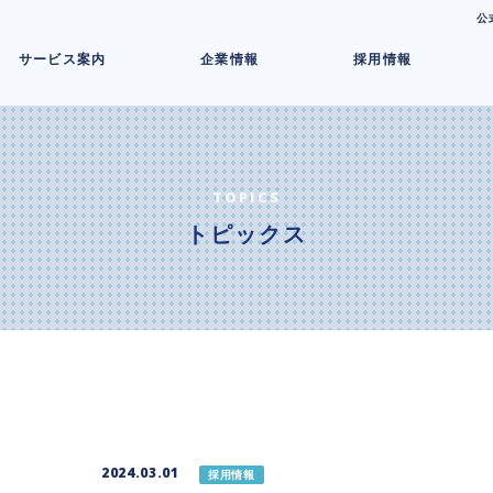
コ
公
ン
サービス案内
企業情報
採用情報
テ
ン
ツ
へ
ス
キ
TOPICS
ッ
トピックス
プ
2024.03.01
採用情報