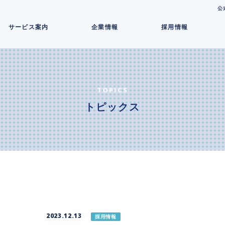
コ
公
ン
サービス案内
企業情報
採用情報
テ
ン
ツ
へ
ス
キ
TOPICS
ッ
トピックス
プ
2023.12.13
採用情報