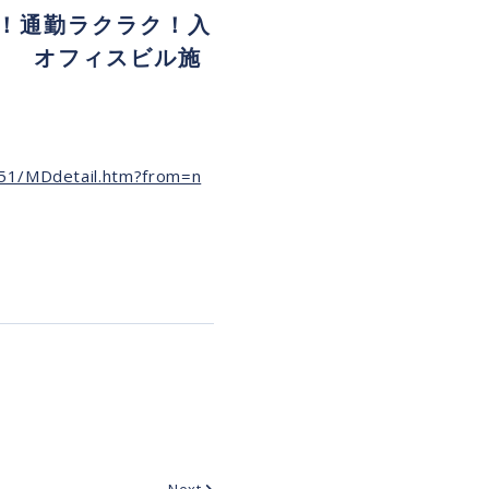
！通勤ラクラク！入
橋】 オフィスビル施
751/MDdetail.htm?from=n