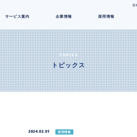
コ
公
ン
サービス案内
企業情報
採用情報
テ
ン
ツ
へ
ス
キ
TOPICS
ッ
トピックス
プ
2024.02.01
採用情報