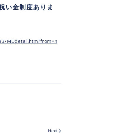
祝い金制度ありま
433/MDdetail.htm?from=n
Next