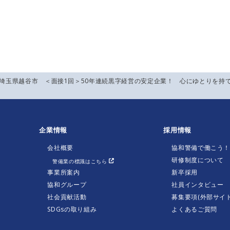
】埼玉県越谷市 ＜面接1回＞50年連続黒字経営の安定企業！ 心にゆとりを持
企業情報
採用情報
会社概要
協和警備で働こう
研修制度について
警備業の標識はこちら
事業所案内
新卒採用
協和グループ
社員インタビュー
社会貢献活動
募集要項(外部サイト
SDGsの取り組み
よくあるご質問