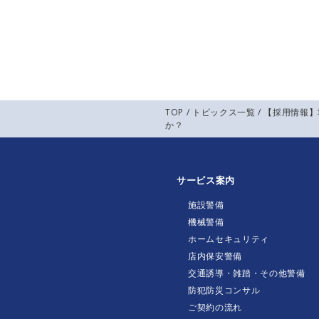
TOP
/
トピックス一覧
/ 【採用情報
か？
サービス案内
施設警備
機械警備
ホームセキュリティ
店内保安警備
交通誘導・雑踏・その他警備
防犯防災コンサル
ご契約の流れ