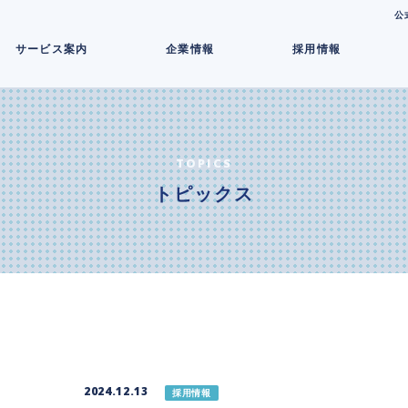
コ
公
ン
サービス案内
企業情報
採用情報
テ
ン
ツ
へ
ス
キ
TOPICS
ッ
トピックス
プ
2024.12.13
採用情報