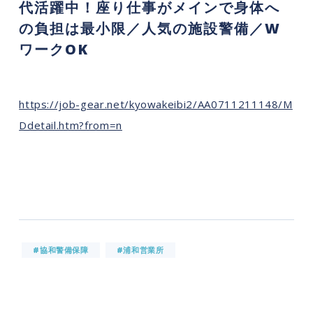
代活躍中！座り仕事がメインで身体へ
の負担は最小限／人気の施設警備／W
ワークOK
https://job-gear.net/kyowakeibi2/AA0711211148/M
Ddetail.htm?from=n
#協和警備保障
#浦和営業所