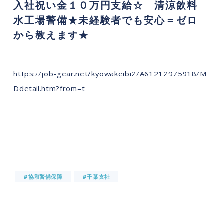
入社祝い金１０万円支給☆ 清涼飲料
水工場警備★未経験者でも安心＝ゼロ
から教えます★
https://job-gear.net/kyowakeibi2/A61212975918/M
Ddetail.htm?from=t
#協和警備保障
#千葉支社