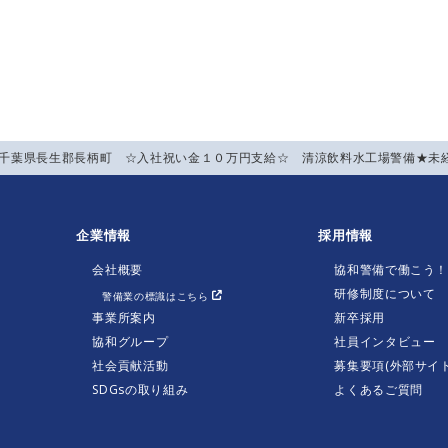
】千葉県長生郡長柄町 ☆入社祝い金１０万円支給☆ 清涼飲料水工場警備★未
企業情報
採用情報
会社概要
協和警備で働こう
研修制度について
警備業の標識はこちら
事業所案内
新卒採用
協和グループ
社員インタビュー
社会貢献活動
募集要項(外部サイト
SDGsの取り組み
よくあるご質問