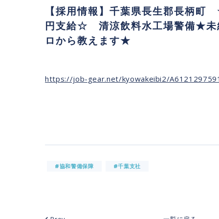
【採用情報】千葉県長生郡長柄町 
円支給☆ 清涼飲料水工場警備★未
ロから教えます★
https://job-gear.net/kyowakeibi2/A61212975
#協和警備保障
#千葉支社