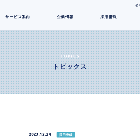
コ
公
ン
サービス案内
企業情報
採用情報
テ
ン
ツ
へ
ス
キ
TOPICS
ッ
トピックス
プ
2023.12.24
採用情報