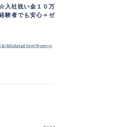
☆入社祝い金１０万
経験者でも安心＝ゼ
918/MDdetail.htm?from=n