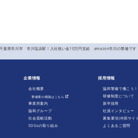
】千葉県市川市 市川塩浜駅！入社祝い金10万円支給 amazon市川の警備で
企業情報
採用情報
会社概要
協和警備で働こう
研修制度について
警備業の標識はこちら
事業所案内
新卒採用
協和グループ
社員インタビュー
社会貢献活動
募集要項(外部サイト
SDGsの取り組み
よくあるご質問