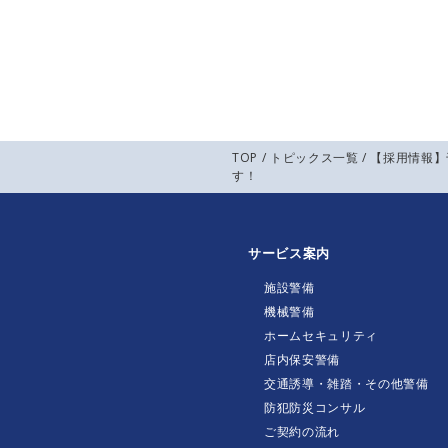
TOP
/
トピックス一覧
/ 【採用情報
す！
サービス案内
施設警備
機械警備
ホームセキュリティ
店内保安警備
交通誘導・雑踏・その他警備
防犯防災コンサル
ご契約の流れ