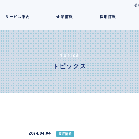
コ
公
ン
サービス案内
企業情報
採用情報
テ
ン
ツ
へ
ス
キ
TOPICS
ッ
トピックス
プ
2024.04.04
採用情報