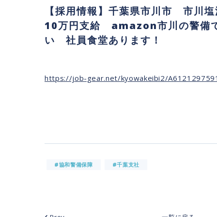
【採用情報】千葉県市川市 市川塩
10万円支給 amazon市川の警
い 社員食堂あります！
https://job-gear.net/kyowakeibi2/A61212975
#協和警備保障
#千葉支社