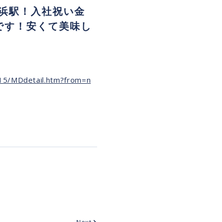
浜駅！入社祝い金
備です！安くて美味し
915/MDdetail.htm?from=n