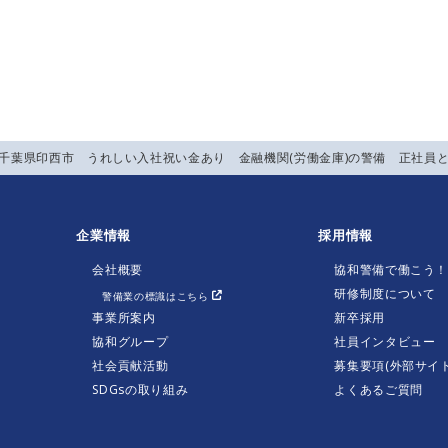
】千葉県印西市 うれしい入社祝い金あり 金融機関(労働金庫)の警備 正社員
企業情報
採用情報
会社概要
協和警備で働こう
研修制度について
警備業の標識はこちら
事業所案内
新卒採用
協和グループ
社員インタビュー
社会貢献活動
募集要項(外部サイト
SDGsの取り組み
よくあるご質問