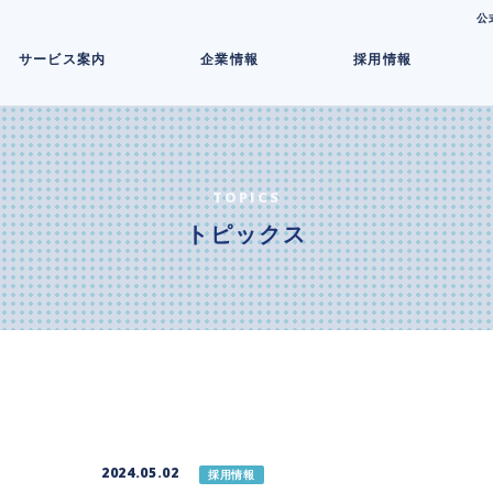
コ
公
ン
サービス案内
企業情報
採用情報
テ
ン
ツ
へ
ス
キ
TOPICS
ッ
トピックス
プ
2024.05.02
採用情報