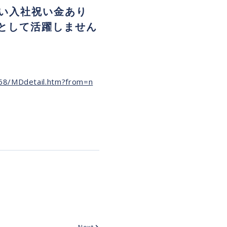
しい入社祝い金あり
員として活躍しません
668/MDdetail.htm?from=n