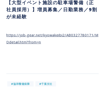
【大型イベント施設の駐車場警備（正
社員採用）】増員募集／日勤業務／9割
が未経験
https://job-gear.net/kyowakeibi2/AB0327780171/M
Ddetail.htm?from=n
#協和警備保障
#千葉支社