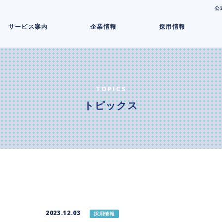
コ
公
ン
サービス案内
企業情報
採用情報
テ
ン
ツ
へ
ス
キ
TOPICS
ッ
トピックス
プ
2023.12.03
採用情報